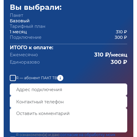
Вы выбрали:
Пакет
Базовый
Тарифный план
1 месяц
310 ₽
Подключение
300 ₽
ИТОГО к оплате:
310 ₽/
Ежемесячно
месяц
300 ₽
Единоразово
Я — абонент ПАКТ ТВ
Я ознакомлен(а) и даю
согласие на обработку моих