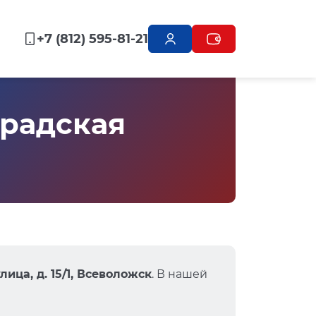
+7 (812) 595-81-21
радская
ица, д. 15/1, Всеволожск
. В нашей