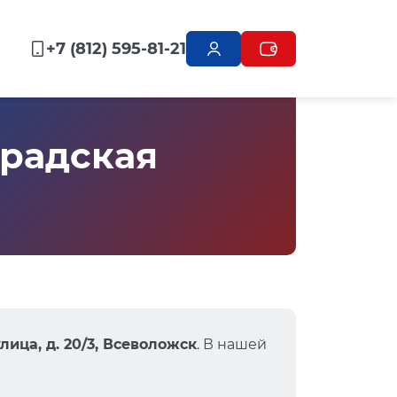
+7 (812) 595-81-21
радская
ица, д. 20/3, Всеволожск
. В нашей