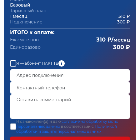
Базовый
Тарифный план
1 месяц
310 ₽
Подключение
300 ₽
ИТОГО к оплате:
310 ₽/
Ежемесячно
месяц
300 ₽
Единоразово
Я — абонент ПАКТ ТВ
Я ознакомлен(а) и даю
согласие на обработку моих
персональных данных
в соответствии с
Политикой
обработки и защиты персональных данных