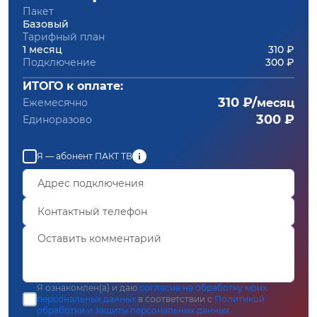
Пакет
Базовый
Тарифный план
1 месяц
310 ₽
Подключение
300 ₽
ИТОГО к оплате:
310 ₽/
Ежемесячно
месяц
300 ₽
Единоразово
Я — абонент ПАКТ ТВ
Я ознакомлен(а) и даю
согласие на обработку моих
персональных данных
в соответствии с
Политикой
обработки и защиты персональных данных