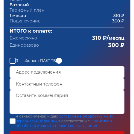
Базовый
Тарифный план
1 месяц
310 ₽
Подключение
300 ₽
ИТОГО к оплате:
310 ₽/
Ежемесячно
месяц
300 ₽
Единоразово
Я — абонент ПАКТ ТВ
Я ознакомлен(а) и даю
согласие на обработку моих
персональных данных
в соответствии с
Политикой
обработки и защиты персональных данных