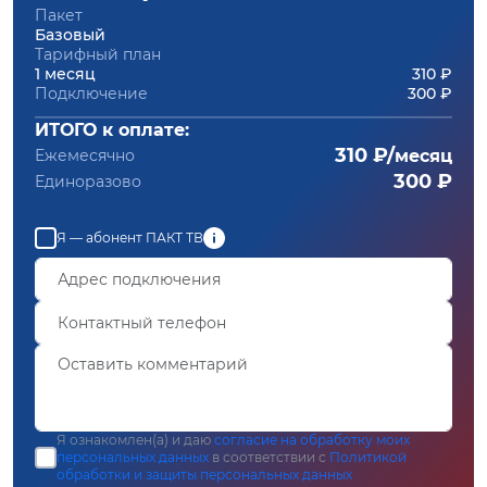
Пакет
Базовый
Тарифный план
1 месяц
310 ₽
Подключение
300 ₽
ИТОГО к оплате:
310 ₽/
Ежемесячно
месяц
300 ₽
Единоразово
Я — абонент ПАКТ ТВ
Я ознакомлен(а) и даю
согласие на обработку моих
персональных данных
в соответствии с
Политикой
обработки и защиты персональных данных