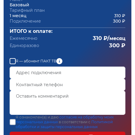
Базовый
Тарифный план
1 месяц
310 ₽
Подключение
300 ₽
ИТОГО к оплате:
310 ₽/
Ежемесячно
месяц
300 ₽
Единоразово
Я — абонент ПАКТ ТВ
Я ознакомлен(а) и даю
согласие на обработку моих
персональных данных
в соответствии с
Политикой
обработки и защиты персональных данных