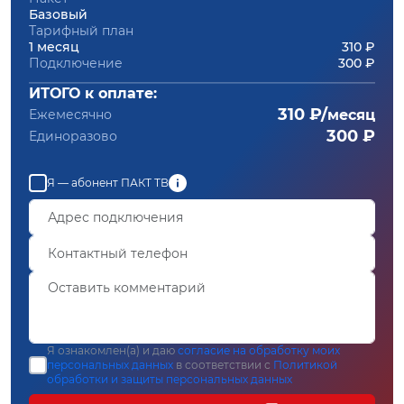
Базовый
Тарифный план
1 месяц
310 ₽
Подключение
300 ₽
ИТОГО к оплате:
310 ₽/
Ежемесячно
месяц
300 ₽
Единоразово
Я — абонент ПАКТ ТВ
Я ознакомлен(а) и даю
согласие на обработку моих
персональных данных
в соответствии с
Политикой
обработки и защиты персональных данных