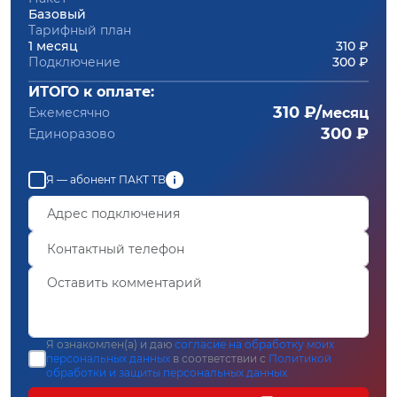
Базовый
Тарифный план
1 месяц
310 ₽
Подключение
300 ₽
ИТОГО к оплате:
310 ₽/
Ежемесячно
месяц
300 ₽
Единоразово
Я — абонент ПАКТ ТВ
Я ознакомлен(а) и даю
согласие на обработку моих
персональных данных
в соответствии с
Политикой
обработки и защиты персональных данных