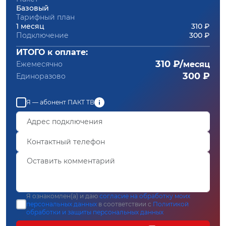
Базовый
Тарифный план
1 месяц
310 ₽
Подключение
300 ₽
ИТОГО к оплате:
310 ₽/
Ежемесячно
месяц
300 ₽
Единоразово
Я — абонент ПАКТ ТВ
Я ознакомлен(а) и даю
согласие на обработку моих
персональных данных
в соответствии с
Политикой
обработки и защиты персональных данных