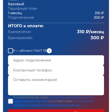
Базовый
Тарифный план
1 месяц
310 ₽
Подключение
300 ₽
ИТОГО к оплате:
310 ₽/
Ежемесячно
месяц
300 ₽
Единоразово
Я — абонент ПАКТ ТВ
Я ознакомлен(а) и даю
согласие на обработку моих
персональных данных
в соответствии с
Политикой
обработки и защиты персональных данных