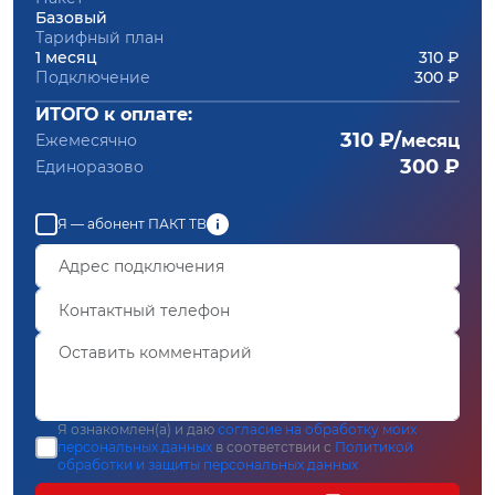
Базовый
Тарифный план
1 месяц
310 ₽
Подключение
300 ₽
ИТОГО к оплате:
310 ₽/
Ежемесячно
месяц
300 ₽
Единоразово
Я — абонент ПАКТ ТВ
Я ознакомлен(а) и даю
согласие на обработку моих
персональных данных
в соответствии с
Политикой
обработки и защиты персональных данных