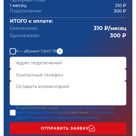
Тарифный план
1 месяц
310 ₽
Подключение
300 ₽
ИТОГО к оплате:
310 ₽/
Ежемесячно
месяц
300 ₽
Единоразово
Я — абонент ПАКТ ТВ
Я ознакомлен(а) и даю
согласие на обработку моих
персональных данных
в соответствии с
Политикой
обработки и защиты персональных данных
ОТПРАВИТЬ ЗАЯВКУ