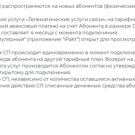
) распространяются на новых абонентов (физически
ия услуги «Телематические услуги связи» на тарифн
й авансовый платеж) на счет Абонента в размере 1
 составляет 4 месяца с момента подключения.
улярный" (приложение "iPakt") открыт для просмотр
ах СП происходит единовременно в момент подключе
ходе абонента на другой тарифный план. Возврат н
ата услуг производится Абонентом согласно утвержд
ткрытому для подключения.
о СП, независимо от количества оставшихся активны
шения действия СП списанные денежные средства аб