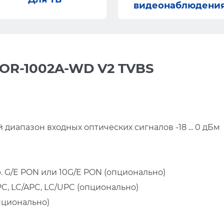
видеонаблюдени
OR-1002A-WD V2 TVBS
диапазон входных оптических сигналов -18 ... 0 дБм
G/E PON или 10G/E PON (опционально)
PC, LC/APC, LC/UPC (опционально)
пционально)