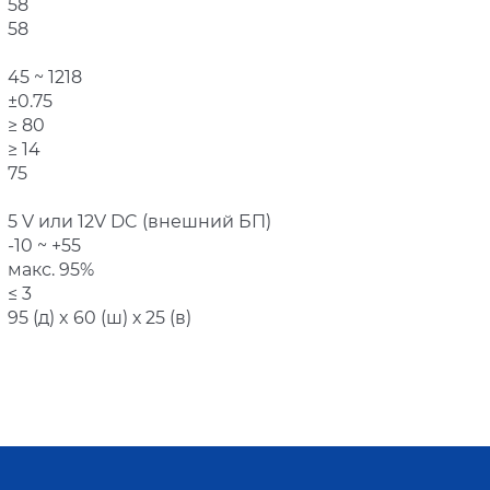
58
58
45 ~ 1218
±0.75
≥ 80
≥ 14
75
5 V или 12V DC (внешний БП)
-10 ~ +55
макс. 95%
≤ 3
95 (д) x 60 (ш) х 25 (в)