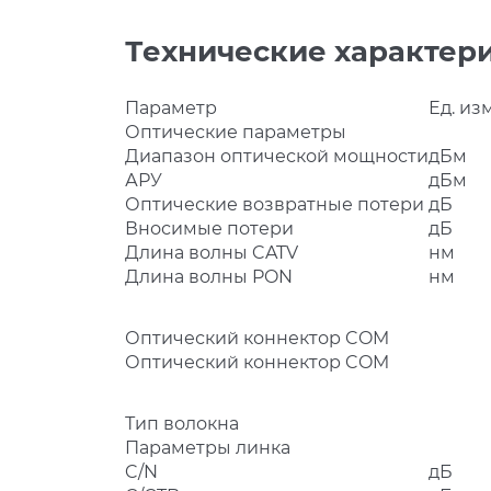
Технические характер
Параметр
Ед. изм
Оптические параметры
Диапазон оптической мощности
дБм
АРУ
дБм
Оптические возвратные потери
дБ
Вносимые потери
дБ
Длина волны CATV
нм
Длина волны PON
нм
Оптический коннектор COM
Оптический коннектор COM
Тип волокна
Параметры линка
C/N
дБ