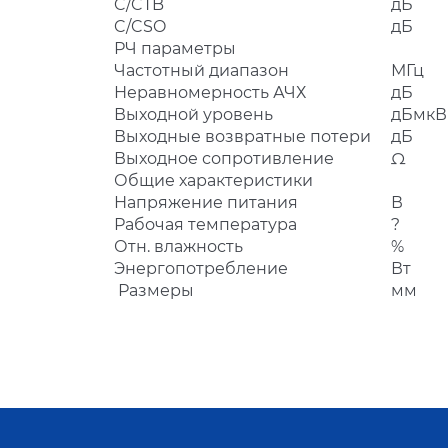
C/CTB
дБ
C/CSO
дБ
РЧ параметры
Частотный диапазон
МГц
Неравномерность АЧХ
дБ
Выходной уровень
дБмкВ
Выходные возвратные потери
дБ
Выходное сопротивление
Ω
Общие характеристики
Напряжение питания
В
Рабочая температура
?
Отн. влажность
%
Энергопотребление
Вт
Размеры
мм