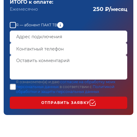
ИТОГО к оплате:
250 ₽/
Ежемесячно
месяц
Я — абонент ПАКТ ТВ
Я ознакомлен(а) и даю
согласие на обработку моих
персональных данных
в соответствии с
Политикой
обработки и защиты персональных данных
ОТПРАВИТЬ ЗАЯВКУ