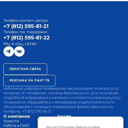
Телефон контакт-центра:
+7 (812) 595-81-21
Телефон тех. поддержки:
+7 (812) 595-81-22
Мы в соц. сетях:
ОБРАТНАЯ СВЯЗЬ
РЕКЛАМА НА ПАКТ ТВ
Кабельное цифровое телевидение, высокоскоростной доступ в
интернет, IP-телефония, системы безопасности. Для получения
подробной информации о наличии и стоимости указанных услуг,
пожалуйста, обращайтесь к менеджерам отдела клиентского
обслуживания с помощью специальной формы связи или по
телефону:
+7 (812) 595-81-21
О компании
Акции
Новости
Все тарифы
Работа в ПАКТ
Оплата
Мы используем файлы cookie.