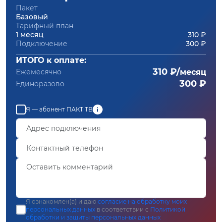
Пакет
Базовый
Тарифный план
1 месяц
310 ₽
Подключение
300 ₽
ИТОГО к оплате:
310 ₽/
Ежемесячно
месяц
300 ₽
Единоразово
Я — абонент ПАКТ ТВ
Я ознакомлен(а) и даю
согласие на обработку моих
персональных данных
в соответствии с
Политикой
обработки и защиты персональных данных