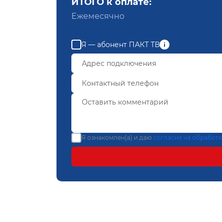
ИТОГО к оплате:
Ежемесячно
Я — абонент ПАКТ ТВ
Я ознакомлен(а) и даю
согласие на обработ