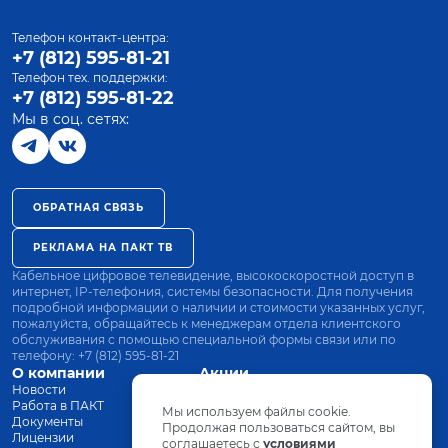
Телефон контакт-центра:
+7 (812) 595-81-21
Телефон тех. поддержки:
+7 (812) 595-81-22
Мы в соц. сетях:
ОБРАТНАЯ СВЯЗЬ
РЕКЛАМА НА ПАКТ ТВ
Кабельное цифровое телевидение, высокоскоростной доступ в
интернет, IP-телефония, системы безопасности. Для получения
подробной информации о наличии и стоимости указанных услуг,
пожалуйста, обращайтесь к менеджерам отдела клиентского
обслуживания с помощью специальной формы связи или по
телефону:
+7 (812) 595-81-21
О компании
Акции
Новости
Все тарифы
Работа в ПАКТ
Оплата
Мы используем файлы cookie.
Документы
Оборудование
Продолжая пользоваться сайтом, вы
Лицензии
соглашаетесь с
Заявка на подключение
условиями