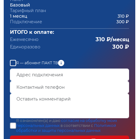
Базовый
Тарифный план
1 месяц
310 ₽
Подключение
300 ₽
ИТОГО к оплате:
310 ₽/
Ежемесячно
месяц
300 ₽
Единоразово
Я — абонент ПАКТ ТВ
Я ознакомлен(а) и даю
согласие на обработку моих
персональных данных
в соответствии с
Политикой
обработки и защиты персональных данных