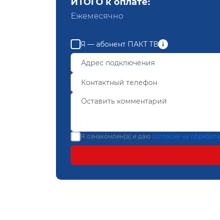
ИТОГО к оплате:
Ежемесячно
Я — абонент ПАКТ ТВ
Я ознакомлен(а) и даю
согласие на обработ