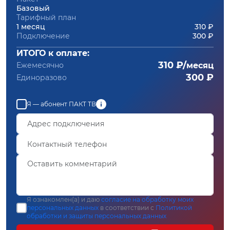
Базовый
Тарифный план
1 месяц
310 ₽
Подключение
300 ₽
ИТОГО к оплате:
310 ₽/
Ежемесячно
месяц
300 ₽
Единоразово
Я — абонент ПАКТ ТВ
Я ознакомлен(а) и даю
согласие на обработку моих
персональных данных
в соответствии с
Политикой
обработки и защиты персональных данных