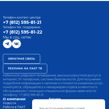
Телефон контакт-центра:
+7 (812) 595-81-21
Телефон тех. поддержки:
+7 (812) 595-81-22
Мы в соц. сетях:
ОБРАТНАЯ СВЯЗЬ
РЕКЛАМА НА ПАКТ ТВ
Кабельное цифровое телевидение, высокоскоростной доступ в
интернет, IP-телефония, системы безопасности. Для получения
подробной информации о наличии и стоимости указанных услуг,
пожалуйста, обращайтесь к менеджерам отдела клиентского
обслуживания с помощью специальной формы связи или по
телефону:
+7 (812) 595-81-21
О компании
Акции
Новости
Все тарифы
Работа в ПАКТ
Оплата
Мы используем файлы cookie.