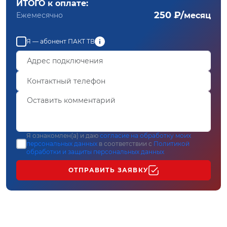
ИТОГО к оплате:
250 ₽/
Ежемесячно
месяц
Я — абонент ПАКТ ТВ
Я ознакомлен(а) и даю
согласие на обработку моих
персональных данных
в соответствии с
Политикой
обработки и защиты персональных данных
ОТПРАВИТЬ ЗАЯВКУ