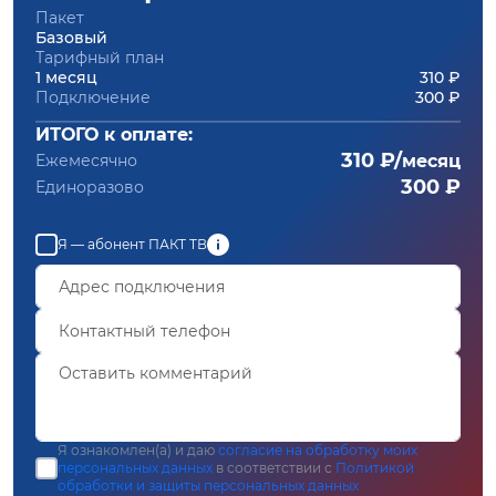
Пакет
Базовый
Тарифный план
1 месяц
310 ₽
Подключение
300 ₽
ИТОГО к оплате:
310 ₽/
Ежемесячно
месяц
300 ₽
Единоразово
Я — абонент ПАКТ ТВ
Я ознакомлен(а) и даю
согласие на обработку моих
персональных данных
в соответствии с
Политикой
обработки и защиты персональных данных