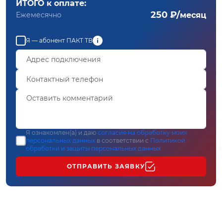
ИТОГО к оплате:
250 ₽/
Ежемесячно
месяц
Я — абонент ПАКТ ТВ
Я ознакомлен(а) и даю
согласие на обработку моих
персональных данных
в соответствии с
Политикой
обработки и защиты персональных данных
ОТПРАВИТЬ ЗАЯВКУ