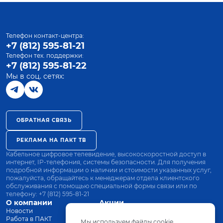
Телефон контакт-центра:
+7 (812) 595-81-21
Телефон тех. поддержки:
+7 (812) 595-81-22
Мы в соц. сетях:
ОБРАТНАЯ СВЯЗЬ
РЕКЛАМА НА ПАКТ ТВ
Кабельное цифровое телевидение, высокоскоростной доступ в
интернет, IP-телефония, системы безопасности. Для получения
подробной информации о наличии и стоимости указанных услуг,
пожалуйста, обращайтесь к менеджерам отдела клиентского
обслуживания с помощью специальной формы связи или по
телефону:
+7 (812) 595-81-21
О компании
Акции
Новости
Все тарифы
Работа в ПАКТ
Оплата
Мы используем файлы cookie.