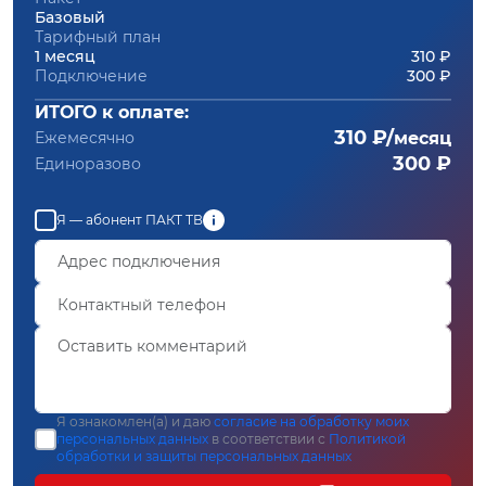
Базовый
Тарифный план
1 месяц
310 ₽
Подключение
300 ₽
ИТОГО к оплате:
310 ₽/
Ежемесячно
месяц
300 ₽
Единоразово
Я — абонент ПАКТ ТВ
Я ознакомлен(а) и даю
согласие на обработку моих
персональных данных
в соответствии с
Политикой
обработки и защиты персональных данных