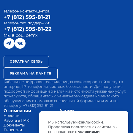
Телефон контакт-центра:
+7 (812) 595-81-21
Телефон тех. поддержки:
+7 (812) 595-81-22
Мы в соц. сетях:
ОБРАТНАЯ СВЯЗЬ
РЕКЛАМА НА ПАКТ ТВ
Кабельное цифровое телевидение, высокоскоростной доступ в
интернет, IP-телефония, системы безопасности. Для получения
подробной информации о наличии и стоимости указанных услуг,
пожалуйста, обращайтесь к менеджерам отдела клиентского
обслуживания с помощью специальной формы связи или по
телефону:
+7 (812) 595-81-21
О компании
Акции
Новости
Все тарифы
Работа в ПАКТ
Оплата
Мы используем файлы cookie.
Документы
Оборудование
Продолжая пользоваться сайтом, вы
Лицензии
соглашаетесь с
Заявка на подключение
условиями