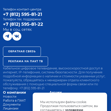
Телефон контакт-центра:
+7 (812) 595-81-21
Телефон тех. поддержки:
+7 (812) 595-81-22
Мы в соц. сетях:
ОБРАТНАЯ СВЯЗЬ
РЕКЛАМА НА ПАКТ ТВ
Кабельное цифровое телевидение, высокоскоростной доступ в
интернет, IP-телефония, системы безопасности. Для получения
подробной информации о наличии и стоимости указанных услуг,
пожалуйста, обращайтесь к менеджерам отдела клиентского
обслуживания с помощью специальной формы связи или по
телефону:
+7 (812) 595-81-21
О компании
Акции
Новости
Все тарифы
Работа в ПАКТ
Оплата
Мы используем файлы cookie.
Документы
Оборудование
Продолжая пользоваться сайтом, вы
Лицензии
соглашаетесь с
Заявка на подключение
условиями