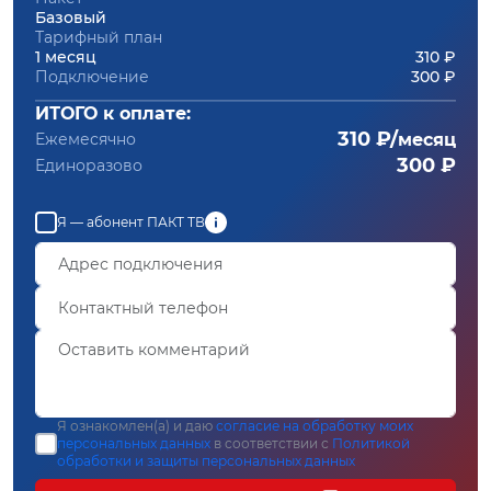
Базовый
Тарифный план
1 месяц
310 ₽
Подключение
300 ₽
ИТОГО к оплате:
310 ₽/
Ежемесячно
месяц
300 ₽
Единоразово
Я — абонент ПАКТ ТВ
Я ознакомлен(а) и даю
согласие на обработку моих
персональных данных
в соответствии с
Политикой
обработки и защиты персональных данных