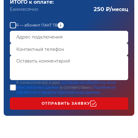
ИТОГО к оплате:
250 ₽/
Ежемесячно
месяц
Я — абонент ПАКТ ТВ
Я ознакомлен(а) и даю
согласие на обработку моих
персональных данных
в соответствии с
Политикой
обработки и защиты персональных данных
ОТПРАВИТЬ ЗАЯВКУ