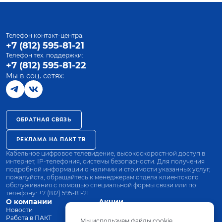
Телефон контакт-центра:
+7 (812) 595-81-21
Телефон тех. поддержки:
+7 (812) 595-81-22
Мы в соц. сетях:
ОБРАТНАЯ СВЯЗЬ
РЕКЛАМА НА ПАКТ ТВ
Кабельное цифровое телевидение, высокоскоростной доступ в
интернет, IP-телефония, системы безопасности. Для получения
подробной информации о наличии и стоимости указанных услуг,
пожалуйста, обращайтесь к менеджерам отдела клиентского
обслуживания с помощью специальной формы связи или по
телефону:
+7 (812) 595-81-21
О компании
Акции
Новости
Все тарифы
Работа в ПАКТ
Оплата
Мы используем файлы cookie.