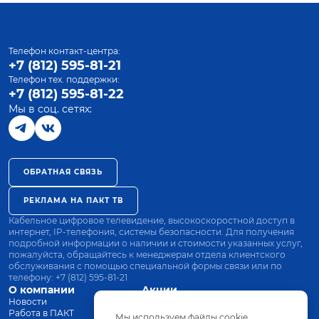
Телефон контакт-центра:
+7 (812) 595-81-21
Телефон тех. поддержки:
+7 (812) 595-81-22
Мы в соц. сетях:
ОБРАТНАЯ СВЯЗЬ
РЕКЛАМА НА ПАКТ ТВ
Кабельное цифровое телевидение, высокоскоростной доступ в
интернет, IP-телефония, системы безопасности. Для получения
подробной информации о наличии и стоимости указанных услуг,
пожалуйста, обращайтесь к менеджерам отдела клиентского
обслуживания с помощью специальной формы связи или по
телефону:
+7 (812) 595-81-21
О компании
Акции
Новости
Все тарифы
Работа в ПАКТ
Оплата
Мы используем файлы cookie.