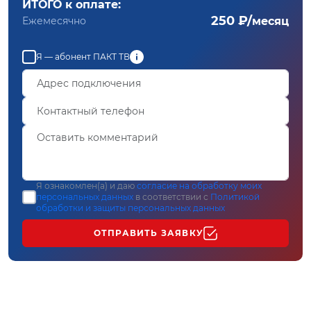
ИТОГО к оплате:
250 ₽/
Ежемесячно
месяц
Я — абонент ПАКТ ТВ
Я ознакомлен(а) и даю
согласие на обработку моих
персональных данных
в соответствии с
Политикой
обработки и защиты персональных данных
ОТПРАВИТЬ ЗАЯВКУ