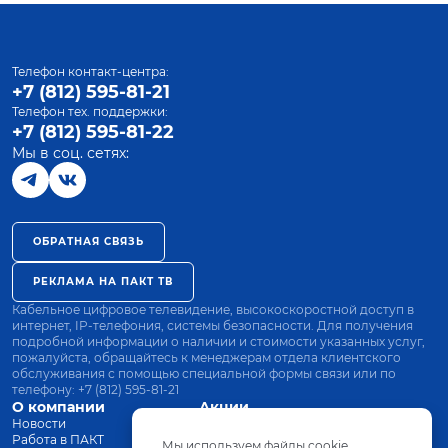
Телефон контакт-центра:
+7 (812) 595-81-21
Телефон тех. поддержки:
+7 (812) 595-81-22
Мы в соц. сетях:
ОБРАТНАЯ СВЯЗЬ
РЕКЛАМА НА ПАКТ ТВ
Кабельное цифровое телевидение, высокоскоростной доступ в
интернет, IP-телефония, системы безопасности. Для получения
подробной информации о наличии и стоимости указанных услуг,
пожалуйста, обращайтесь к менеджерам отдела клиентского
обслуживания с помощью специальной формы связи или по
телефону:
+7 (812) 595-81-21
О компании
Акции
Новости
Все тарифы
Работа в ПАКТ
Оплата
Мы используем файлы cookie.