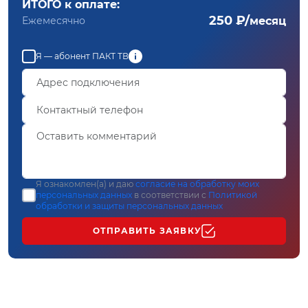
ИТОГО к оплате:
250 ₽/
Ежемесячно
месяц
Я — абонент ПАКТ ТВ
Я ознакомлен(а) и даю
согласие на обработку моих
персональных данных
в соответствии с
Политикой
обработки и защиты персональных данных
ОТПРАВИТЬ ЗАЯВКУ