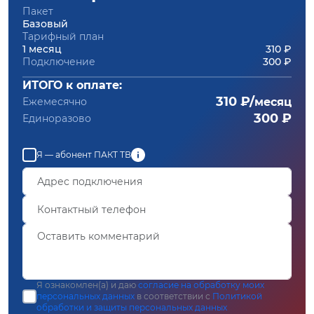
Пакет
Базовый
Тарифный план
1 месяц
310 ₽
Подключение
300 ₽
ИТОГО к оплате:
310 ₽/
Ежемесячно
месяц
300 ₽
Единоразово
Я — абонент ПАКТ ТВ
Я ознакомлен(а) и даю
согласие на обработку моих
персональных данных
в соответствии с
Политикой
обработки и защиты персональных данных