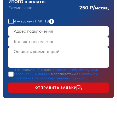
ИТОГО к оплате:
250 ₽/
Ежемесячно
месяц
Я — абонент ПАКТ ТВ
Я ознакомлен(а) и даю
согласие на обработку моих
персональных данных
в соответствии с
Политикой
обработки и защиты персональных данных
ОТПРАВИТЬ ЗАЯВКУ