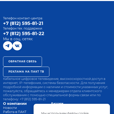
Телефон контакт-центра:
+7 (812) 595-81-21
Телефон тех. поддержки:
+7 (812) 595-81-22
Мы в соц. сетях:
ОБРАТНАЯ СВЯЗЬ
РЕКЛАМА НА ПАКТ ТВ
Кабельное цифровое телевидение, высокоскоростной доступ в
интернет, IP-телефония, системы безопасности. Для получения
подробной информации о наличии и стоимости указанных услуг,
пожалуйста, обращайтесь к менеджерам отдела клиентского
обслуживания с помощью специальной формы связи или по
телефону:
+7 (812) 595-81-21
О компании
Акции
Новости
Все тарифы
Работа в ПАКТ
Оплата
Мы используем файлы cookie.