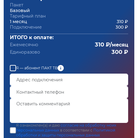
Пакет
Базовый
Тарифный план
1 месяц
310 ₽
Подключение
300 ₽
ИТОГО к оплате:
310 ₽/
Ежемесячно
месяц
300 ₽
Единоразово
Я — абонент ПАКТ ТВ
Я ознакомлен(а) и даю
согласие на обработку моих
персональных данных
в соответствии с
Политикой
обработки и защиты персональных данных