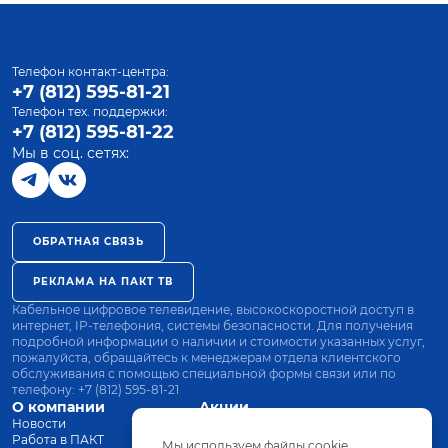
Телефон контакт-центра:
+7 (812) 595-81-21
Телефон тех. поддержки:
+7 (812) 595-81-22
Мы в соц. сетях:
ОБРАТНАЯ СВЯЗЬ
РЕКЛАМА НА ПАКТ ТВ
Кабельное цифровое телевидение, высокоскоростной доступ в
интернет, IP-телефония, системы безопасности. Для получения
подробной информации о наличии и стоимости указанных услуг,
пожалуйста, обращайтесь к менеджерам отдела клиентского
обслуживания с помощью специальной формы связи или по
телефону:
+7 (812) 595-81-21
О компании
Акции
Новости
Все тарифы
Работа в ПАКТ
Оплата
Мы используем файлы cookie.