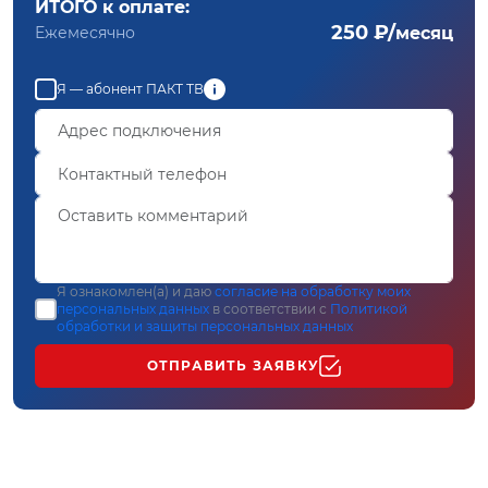
ИТОГО к оплате:
250 ₽/
Ежемесячно
месяц
Я — абонент ПАКТ ТВ
Я ознакомлен(а) и даю
согласие на обработку моих
персональных данных
в соответствии с
Политикой
обработки и защиты персональных данных
ОТПРАВИТЬ ЗАЯВКУ