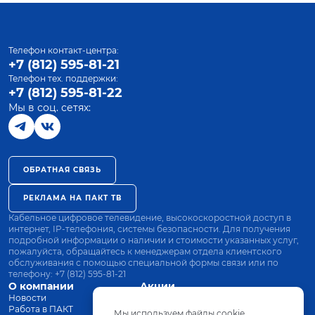
Телефон контакт-центра:
+7 (812) 595-81-21
Телефон тех. поддержки:
+7 (812) 595-81-22
Мы в соц. сетях:
ОБРАТНАЯ СВЯЗЬ
РЕКЛАМА НА ПАКТ ТВ
Кабельное цифровое телевидение, высокоскоростной доступ в
интернет, IP-телефония, системы безопасности. Для получения
подробной информации о наличии и стоимости указанных услуг,
пожалуйста, обращайтесь к менеджерам отдела клиентского
обслуживания с помощью специальной формы связи или по
телефону:
+7 (812) 595-81-21
О компании
Акции
Новости
Все тарифы
Работа в ПАКТ
Оплата
Мы используем файлы cookie.