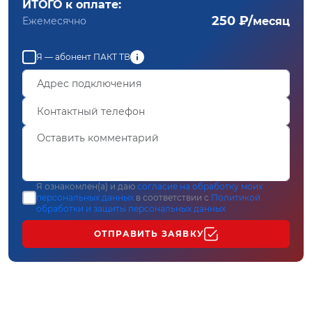
ИТОГО к оплате:
250 ₽/
Ежемесячно
месяц
Я — абонент ПАКТ ТВ
Я ознакомлен(а) и даю
согласие на обработку моих
персональных данных
в соответствии с
Политикой
обработки и защиты персональных данных
ОТПРАВИТЬ ЗАЯВКУ