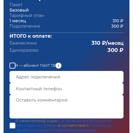
Пакет
Базовый
Тарифный план
1 месяц
310 ₽
Подключение
300 ₽
ИТОГО к оплате:
310 ₽/
Ежемесячно
месяц
300 ₽
Единоразово
Я — абонент ПАКТ ТВ
Я ознакомлен(а) и даю
согласие на обработку моих
персональных данных
в соответствии с
Политикой
обработки и защиты персональных данных