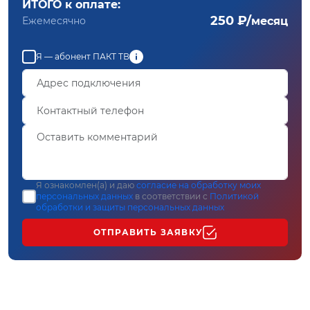
ИТОГО к оплате:
250 ₽/
Ежемесячно
месяц
Я — абонент ПАКТ ТВ
Я ознакомлен(а) и даю
согласие на обработку моих
персональных данных
в соответствии с
Политикой
обработки и защиты персональных данных
ОТПРАВИТЬ ЗАЯВКУ