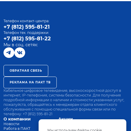
Телефон контакт-центра:
+7 (812) 595-81-21
Телефон тех. поддержки:
+7 (812) 595-81-22
Мы в соц. сетях:
ОБРАТНАЯ СВЯЗЬ
РЕКЛАМА НА ПАКТ ТВ
Кабельное цифровое телевидение, высокоскоростной доступ в
интернет, IP-телефония, системы безопасности. Для получения
подробной информации о наличии и стоимости указанных услуг,
пожалуйста, обращайтесь к менеджерам отдела клиентского
обслуживания с помощью специальной формы связи или по
телефону:
+7 (812) 595-81-21
О компании
Акции
Новости
Все тарифы
Работа в ПАКТ
Оплата
Мы используем файлы cookie.