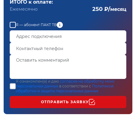
ИТОГО к оплате:
250 ₽/
Ежемесячно
месяц
Я — абонент ПАКТ ТВ
Я ознакомлен(а) и даю
согласие на обработку моих
персональных данных
в соответствии с
Политикой
обработки и защиты персональных данных
ОТПРАВИТЬ ЗАЯВКУ