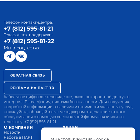
Телефон контакт-центра:
+7 (812) 595-81-21
Телефон тех. поддержки:
+7 (812) 595-81-22
Мы в соц. сетях:
ОБРАТНАЯ СВЯЗЬ
РЕКЛАМА НА ПАКТ ТВ
Кабельное цифровое телевидение, высокоскоростной доступ в
интернет, IP-телефония, системы безопасности. Для получения
подробной информации о наличии и стоимости указанных услуг,
пожалуйста, обращайтесь к менеджерам отдела клиентского
обслуживания с помощью специальной формы связи или по
телефону:
+7 (812) 595-81-21
О компании
Акции
Новости
Все тарифы
Работа в ПАКТ
Оплата
Мы используем файлы cookie.