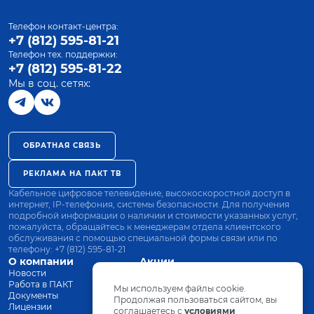
Телефон контакт-центра:
+7 (812) 595-81-21
Телефон тех. поддержки:
+7 (812) 595-81-22
Мы в соц. сетях:
ОБРАТНАЯ СВЯЗЬ
РЕКЛАМА НА ПАКТ ТВ
Кабельное цифровое телевидение, высокоскоростной доступ в
интернет, IP-телефония, системы безопасности. Для получения
подробной информации о наличии и стоимости указанных услуг,
пожалуйста, обращайтесь к менеджерам отдела клиентского
обслуживания с помощью специальной формы связи или по
телефону:
+7 (812) 595-81-21
О компании
Акции
Новости
Все тарифы
Работа в ПАКТ
Оплата
Мы используем файлы cookie.
Документы
Оборудование
Продолжая пользоваться сайтом, вы
Лицензии
соглашаетесь с
Заявка на подключение
условиями