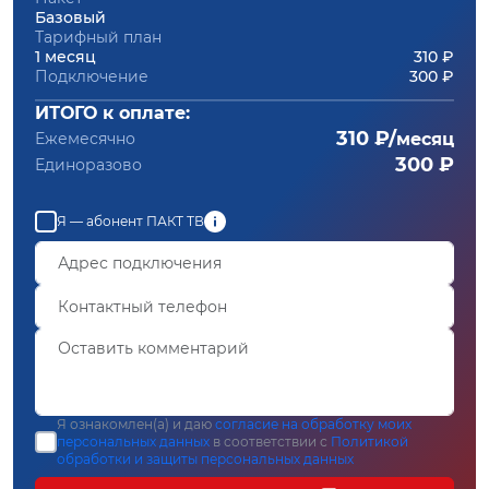
Базовый
Тарифный план
1 месяц
310 ₽
Подключение
300 ₽
ИТОГО к оплате:
310 ₽/
Ежемесячно
месяц
300 ₽
Единоразово
Я — абонент ПАКТ ТВ
Я ознакомлен(а) и даю
согласие на обработку моих
персональных данных
в соответствии с
Политикой
обработки и защиты персональных данных