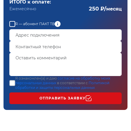
ИТОГО к оплате:
250 ₽/
Ежемесячно
месяц
Я — абонент ПАКТ ТВ
Я ознакомлен(а) и даю
согласие на обработку моих
персональных данных
в соответствии с
Политикой
обработки и защиты персональных данных
ОТПРАВИТЬ ЗАЯВКУ