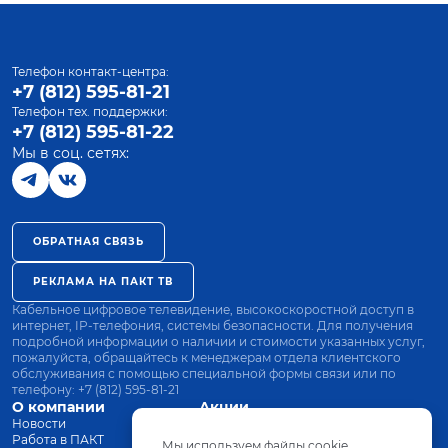
Телефон контакт-центра:
+7 (812) 595-81-21
Телефон тех. поддержки:
+7 (812) 595-81-22
Мы в соц. сетях:
ОБРАТНАЯ СВЯЗЬ
РЕКЛАМА НА ПАКТ ТВ
Кабельное цифровое телевидение, высокоскоростной доступ в
интернет, IP-телефония, системы безопасности. Для получения
подробной информации о наличии и стоимости указанных услуг,
пожалуйста, обращайтесь к менеджерам отдела клиентского
обслуживания с помощью специальной формы связи или по
телефону:
+7 (812) 595-81-21
О компании
Акции
Новости
Все тарифы
Работа в ПАКТ
Оплата
Мы используем файлы cookie.