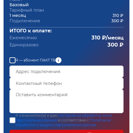
Базовый
Тарифный план
1 месяц
310 ₽
Подключение
300 ₽
ИТОГО к оплате:
310 ₽/
Ежемесячно
месяц
300 ₽
Единоразово
Я — абонент ПАКТ ТВ
Я ознакомлен(а) и даю
согласие на обработку моих
персональных данных
в соответствии с
Политикой
обработки и защиты персональных данных