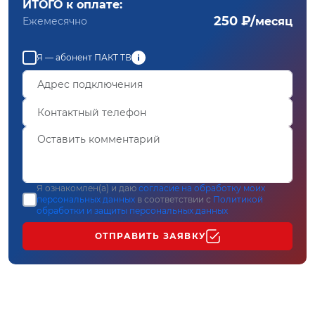
ИТОГО к оплате:
250 ₽/
Ежемесячно
месяц
Я — абонент ПАКТ ТВ
Я ознакомлен(а) и даю
согласие на обработку моих
персональных данных
в соответствии с
Политикой
обработки и защиты персональных данных
ОТПРАВИТЬ ЗАЯВКУ