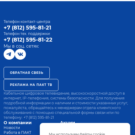
Телефон контакт-центра:
+7 (812) 595-81-21
Телефон тех. поддержки:
+7 (812) 595-81-22
Мы в соц. сетях:
ОБРАТНАЯ СВЯЗЬ
РЕКЛАМА НА ПАКТ ТВ
Кабельное цифровое телевидение, высокоскоростной доступ в
интернет, IP-телефония, системы безопасности. Для получения
подробной информации о наличии и стоимости указанных услуг,
пожалуйста, обращайтесь к менеджерам отдела клиентского
обслуживания с помощью специальной формы связи или по
телефону:
+7 (812) 595-81-21
О компании
Акции
Новости
Все тарифы
Работа в ПАКТ
Оплата
Мы используем файлы cookie.