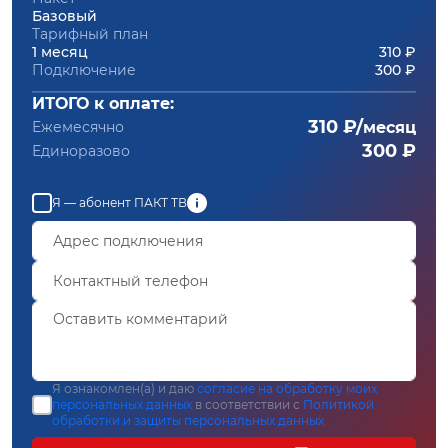
Базовый
Тарифный план
1 месяц
310 ₽
Подключение
300 ₽
ИТОГО к оплате:
310 ₽/
Ежемесячно
месяц
300 ₽
Единоразово
Я — абонент ПАКТ ТВ
Я ознакомлен(а) и даю
согласие на обработку моих
персональных данных
в соответствии с
Политикой
обработки и защиты персональных данных