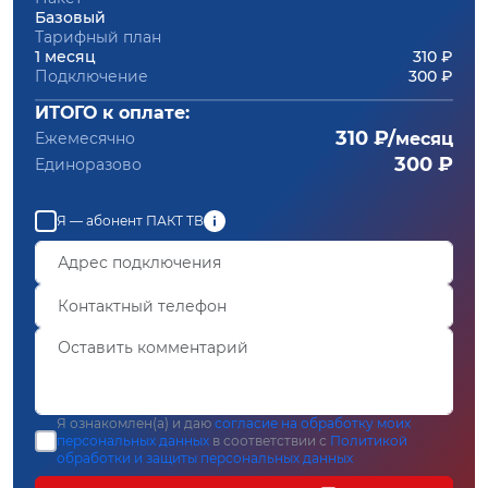
Базовый
Тарифный план
1 месяц
310 ₽
Подключение
300 ₽
ИТОГО к оплате:
310 ₽/
Ежемесячно
месяц
300 ₽
Единоразово
Я — абонент ПАКТ ТВ
Я ознакомлен(а) и даю
согласие на обработку моих
персональных данных
в соответствии с
Политикой
обработки и защиты персональных данных