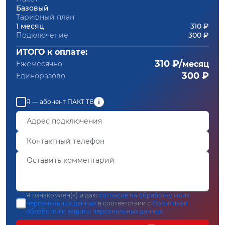
Базовый
Тарифный план
1 месяц
310 ₽
Подключение
300 ₽
ИТОГО к оплате:
310 ₽/
Ежемесячно
месяц
300 ₽
Единоразово
Я — абонент ПАКТ ТВ
Я ознакомлен(а) и даю
согласие на обработку моих
персональных данных
в соответствии с
Политикой
обработки и защиты персональных данных