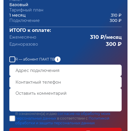
Базовый
Тарифный план
1 месяц
310 ₽
Подключение
300 ₽
ИТОГО к оплате:
310 ₽/
Ежемесячно
месяц
300 ₽
Единоразово
Я — абонент ПАКТ ТВ
Я ознакомлен(а) и даю
согласие на обработку моих
персональных данных
в соответствии с
Политикой
обработки и защиты персональных данных